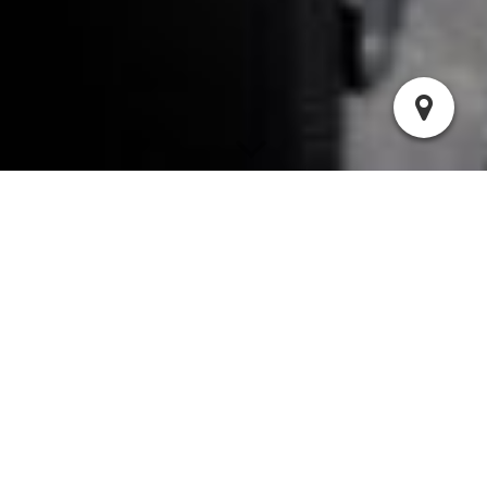
Privacy verklaring
CrossFit Elst hecht veel waarde aan de bescherming van jouw
persoonsgegevens. In deze Privacy policy willen we heldere en
transparante informatie geven over hoe wij omgaan met
persoonsgegevens.
Wij doen er alles aan om jouw privacy te waarborgen en gaan
daarom zorgvuldig om met persoonsgegevens. CrossFit Elst
houdt zich in alle gevallen aan de toepasselijke wet- en
regelgeving, waaronder de Algemene Verordening