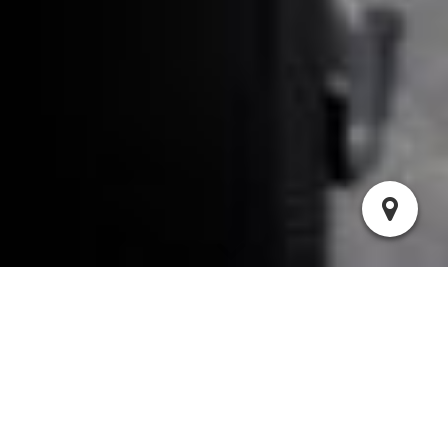
Algemene voorwaarden
Algemene voorwaarden CrossFit Elst, gedeponeerd bij de KvK
onder nummer 71579141.